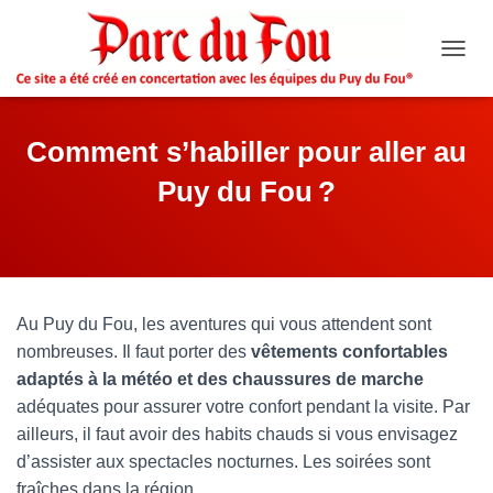
O
U
V
R
Comment s’habiller pour aller au
I
R
Puy du Fou ?
/
F
E
R
M
E
R
Au Puy du Fou, les aventures qui vous attendent sont
L
nombreuses. Il faut porter des
vêtements confortables
A
adaptés à la météo et des chaussures de marche
N
A
adéquates pour assurer votre confort pendant la visite. Par
V
ailleurs, il faut avoir des habits chauds si vous envisagez
I
d’assister aux spectacles nocturnes. Les soirées sont
G
A
fraîches dans la région.