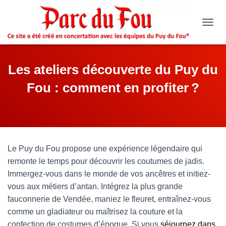
O
U
V
R
Les ateliers découverte du Puy du
I
R
Fou : comment en profiter ?
/
F
E
R
M
E
R
Le Puy du Fou propose une expérience légendaire qui
L
remonte le temps pour
découvrir les coutumes de jadis.
A
Immergez-vous dans le monde de vos ancêtres et initiez-
N
A
vous aux métiers d’antan. Intégrez la plus grande
V
fauconnerie de Vendée, maniez le fleuret, entraînez-vous
I
comme un gladiateur ou maîtrisez la couture et la
G
A
confection de costumes d’époque. Si vous
séjournez dans